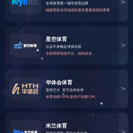
0512- 81668660
szaider@163.com
手 机
地 址
18551130177
苏州市相城区阳澄湖镇凤阳路
318号